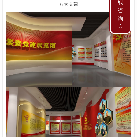
线
方大党建
咨
询