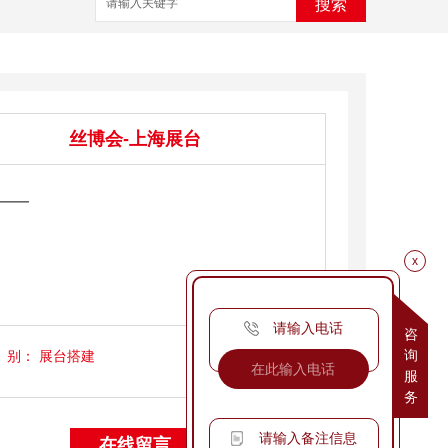
搜索
丝博会-上海展台
——
x
请输入电话
咨
询
别：
展台搭建
服
务
请输入备注信息
在线留言