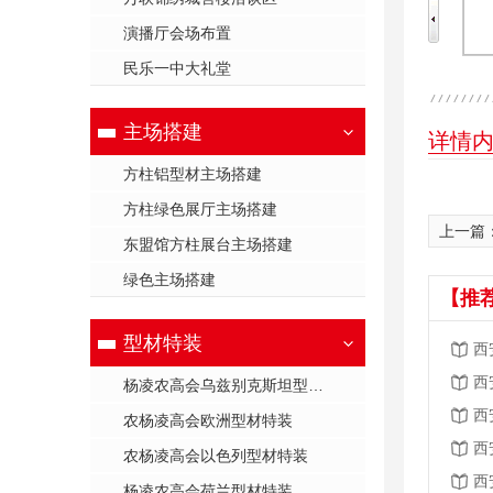
演播厅会场布置
民乐一中大礼堂
主场搭建
详情
方柱铝型材主场搭建
方柱绿色展厅主场搭建
上一篇
东盟馆方柱展台主场搭建
绿色主场搭建
【推
型材特装
西
西
杨凌农高会乌兹别克斯坦型材特装
西
农杨凌高会欧洲型材特装
西
农杨凌高会以色列型材特装
西
杨凌农高会荷兰型材特装