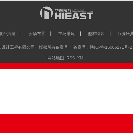
展台搭建
会场布置
主场搭建
型材特装
服务庆
览装饰设计工程有限公司 版权所有备案号： 备案号：
陕ICP备16006171号-2
网站地图
RSS
XML