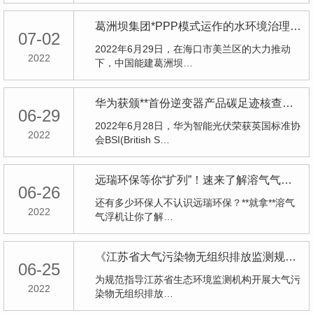
葛洲坝集团*PPP模式运作的水环境治理项目顺利完成
07-02
2022年6月29日，在海口市美兰区的大力推动
2022
下，中国能建葛洲坝…
华为获颁**首份逆变器产品碳足迹核查声明
06-29
2022年6月28日，华为智能光伏荣获英国标准协
2022
会BSI(British S…
远瑞环保等你“扩列”！速来了解溶气气浮机
06-26
还有多少环保人不认识远瑞环保？**就拿**溶气
2022
气浮机让你了解…
《江苏省大气污染物无组织排放监测规范化操作指南（试行）》发布
06-25
为规范指导江苏省生态环境监测机构开展大气污
2022
染物无组织排放…