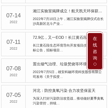
湘江实验室揭牌成立！航天凯天环保获湘江实验室创新中心授牌
07-14
2022年7月10日上午，湘江实验室揭牌仪式在长
2022
沙高新区北斗产业…
72.9亿，又一EOD！长江黄石段生态环境导向开发项目(EOD)招标
在
07-11
线
长江黄石段生态环境导向开发项目(EOD)发布招
2022
标公告，招标项目…
咨
询
置出烟气治理、垃圾焚烧等环境工程产业后又更名 科融环境聚焦燃烧动力之余仍不放氢能
07-08
2022年7月5日，雄安科融环境科技股份有限公
2022
司发布《关于拟变…
河北：防控臭氧污染 合力攻坚保蓝天
07-05
为深入打好污染防治攻坚战，推动做好夏季臭氧
2022
污染管控，持续…