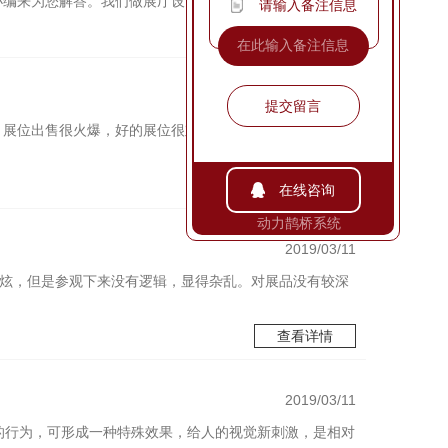
小编来为您解答。我们做展厅设计…
请输入备注信息
查看详情
2019/03/15
提交留言
，展位出售很火爆，好的展位很难争取到。这关于新参展的
查看详情
在线咨询
动力鹊桥系统
2019/03/11
酷炫，但是参观下来没有逻辑，显得杂乱。对展品没有较深
查看详情
2019/03/11
的行为，可形成一种特殊效果，给人的视觉新刺激，是相对