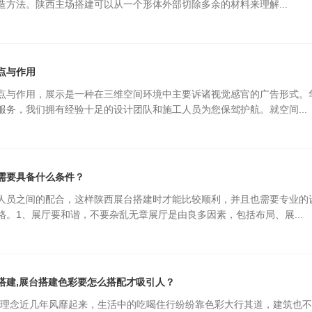
造方法。陕西主场搭建可以从一个形体外部切除多余的材料来理解...
点与作用
点与作用，展示是一种在三维空间环境中主要诉诸视觉感官的广告形式。
服务，我们拥有经验十足的设计团队和施工人员为您保驾护航。就空间...
需要具备什么条件？
人员之间的配合，这样陕西展台搭建时才能比较顺利，并且也需要专业的
格。1、展厅要和谐，不要杂乱无章展厅是由良多因素，包括布局、展...
搭建,展台搭建色彩要怎么搭配才吸引人？
一理念近几年风靡起来，生活中的吃喝住行纷纷靠色彩大行其道，建筑也不