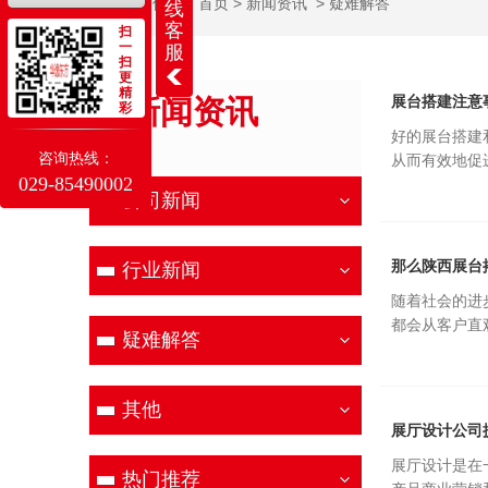
当前位置：
首页
>
新闻资讯
>
疑难解答
线
客
扫
一
服
扫
更
精
展台搭建注意
新闻资讯
彩
好的展台搭建
NEWS
咨询热线：
从而有效地促
029-85490002
公司新闻
那么陕西展台
行业新闻
随着社会的进
都会从客户直
疑难解答
其他
展厅设计公司
展厅设计是在
热门推荐