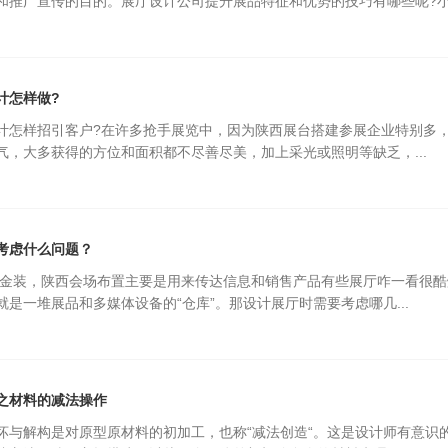
和推广宣传的目的。展厅设计公司提升展品特征和优势的技巧有哪些呢?
计怎样做?
计怎样招引客户?在许多抢手展览中，因为陕西展台搭建参展企业特别多
气，大多获得的方位和面积都不尽善尽美，加上采光或照明等缺乏，...
庆典公司
考虑什么问题？
靠金装，陕西会场布置主要是用来传达信息和销售产品有些展厅咋一看很
就是一堆展品和多媒体设备的“仓库”。那设计展厅时需要考虑哪几...
之材料的减法操作
坏与解构是对原型原材料的初加工，也称“减法创造“。这是设计师有意识