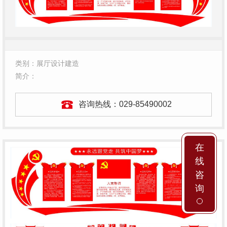
类别：展厅设计建造
简介：
咨询热线：
029-85490002
在
线
咨
询