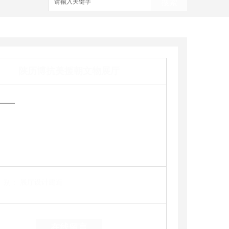
搜索
陕历博抗美援朝文物展厅
——
别：
展厅设计建造
在线留言