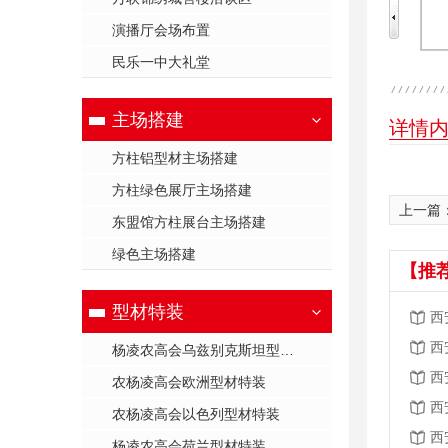
演播厅会场布置
民乐一中大礼堂
主场搭建
详情
方柱铝型材主场搭建
方柱绿色展厅主场搭建
上一篇
东盟馆方柱展台主场搭建
绿色主场搭建
【推
型材特装
西
西
杨凌农高会乌兹别克斯坦型材特装
西
农杨凌高会欧洲型材特装
西
农杨凌高会以色列型材特装
西
杨凌农高会荷兰型材特装