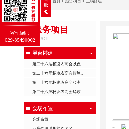
当前位置：
首页
>
服务项目
>
主场搭建
一
服
扫
更
精
彩
服务项目
咨询热线：
PRODUCT
029-85490002
展台搭建
第二十六届杨凌农高会以色列展台
第二十六届杨凌农高会荷兰展台
第二十六届杨凌农高会欧洲展台
第二十六届杨凌农高会乌兹别克斯坦展台
会场布置
会场布置
万联锦绣城售楼洽谈区