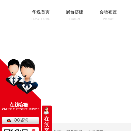
华逸首页
展台搭建
会场布置
HUAYI HOME
Product
Product
在
QQ咨询
线
客
扫