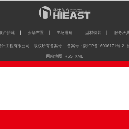
展台搭建
会场布置
主场搭建
型材特装
服务庆
装饰设计工程有限公司 版权所有备案号： 备案号：
陕ICP备16006171号-2
技
网站地图
RSS
XML