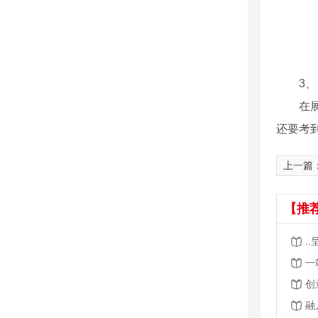
3
在
还要考
上一篇
【推
.
一
创
融