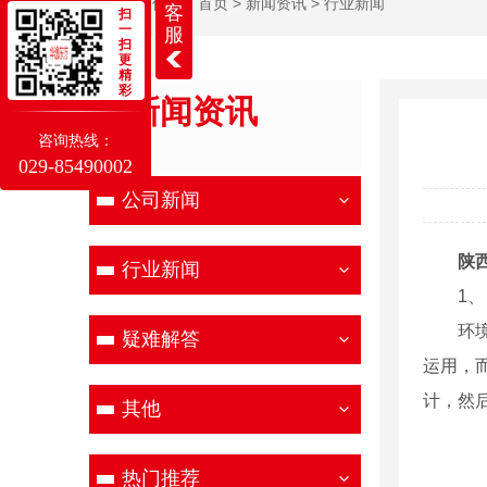
当前位置：
首页
>
新闻资讯
>
行业新闻
客
扫
一
服
扫
更
精
彩
新闻资讯
咨询热线：
NEWS
029-85490002
公司新闻
陕
行业新闻
1
环
疑难解答
运用，
计，然
其他
热门推荐