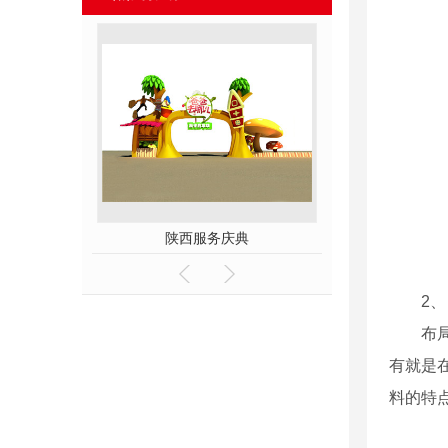
展台
陕西服务庆典
陕西服务
2
布
有就是
料的特