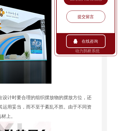
提交留言
在线咨询
动力鹊桥系统
在设计时要合理的组织摆放物的摆放方位，还
其运用妥当，而不至于紊乱不胜。由于不同资
选材上。