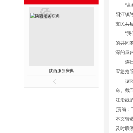
*高级
阳江镇
支民兵
“我们
的共同
深的屋
连日来
展台
陕西服务庆典
陕西服务
应急抢
据阳江
命。截
江沿线
(责编：
本文转
及时联