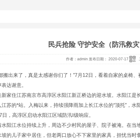
民兵抢险 守护安全（防汛救灾
作者：admin 发布日期： 2020-07-17
搬出来了，真是太感谢你们了！”7月12日，看着自家的桌椅、
声表达谢意。
家住江苏南京市高淳区水阳江新正桥边的迎水坡。水阳江是长
江苏的*站。入梅以来，持续强降雨加上长江水位的“顶托”，水阳
月7日，高淳区启动水阳江区域防汛Ⅰ级响应。
阳江水位持续上升，周边不少村民的屋子、院子被淹。在当地
水坡的儿子家中居住，但老两口放心不下家里的家具，担忧当时