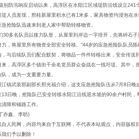
别防汛响应启动以来，高淳区在水阳江区域堤防沿线设立241个
巡堤人员发现，邢桂新屋里积水已有1米多，家具物资均浸泡在
应急抢险队迅速来到老人家中帮助转移物资。
30多名队员以接力队形，从屋里到岸边一字排开，先将碎石子
努力，将屋里所有物资全部安全转移。”44岁的应急抢险队队员陈
内，与后续队员们配合默契，将物品一件件转移出来，安全传送
，高淳区多个镇街千余名党员群众奋战在一线圩堤。其中，身
庆典公司
险队，成为一支重要力量。
镇武装部副部长邢光福介绍，这支应急抢险队伍从7月8日晚成
至13日晚，抢险队已安全转移水阳江沿线迎水坡的90余户村民
的清障和铺路工作。
丁亦鑫、李昉)
载自人民网，内容均来自于互联网，不代表本站观点，内容版权
系我们予以删除！