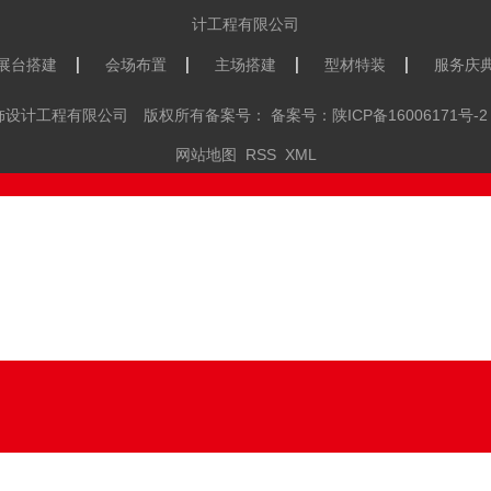
展台搭建
会场布置
主场搭建
型材特装
服务庆
览装饰设计工程有限公司 版权所有备案号： 备案号：
陕ICP备16006171号-2
网站地图
RSS
XML