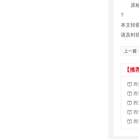
原标题
?
本文转
请及时
上一篇
【推
西
西
西
西
西