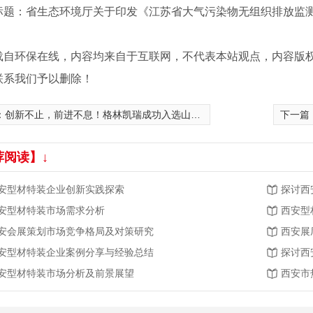
：省生态环境厅关于印发《江苏省大气污染物无组织排放监测规
载自环保在线，内容均来自于互联网，不代表本站观点，内容版
联系我们予以删除！
：
创新不止，前进不息！格林凯瑞成功入选山东省“专精特新”中小企业
下一篇
荐阅读】↓
安型材特装企业创新实践探索
探讨西
安型材特装市场需求分析
西安型
安会展策划市场竞争格局及对策研究
西安展
安型材特装企业案例分享与经验总结
探讨西
安型材特装市场分析及前景展望
西安市