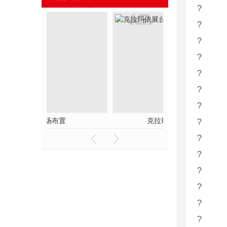
?
?
?
?
?
?
?
置
克拉玛依展台
陕西服
?
?
?
?
?
?
?