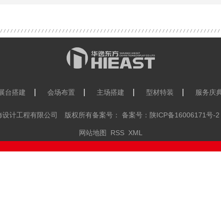
展台搭建
会场布置
主场搭建
型材特装
服务庆
览装饰设计工程有限公司 版权所有备案号： 备案号：
陕ICP备16006171号-2
网站地图
RSS
XML