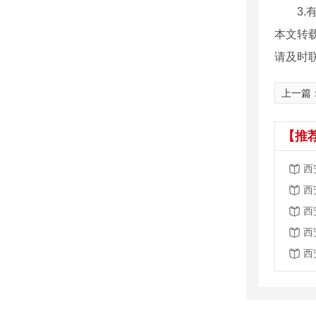
3.有
本文转
请及时
上一篇
【推
西
西
西
西
西