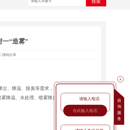
搜索
一“造雾”
二维码分享
x
湿、降尘、降温、除臭等需求，不断强化自身产品
喷雾降温、水处理、喷雾降臭、加湿除尘等多线
请输入电话
咨
询
服
务