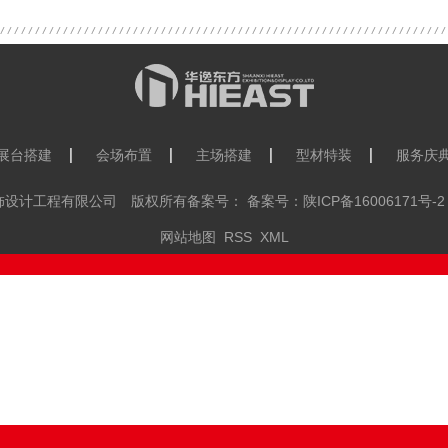
展台搭建
会场布置
主场搭建
型材特装
服务庆
览装饰设计工程有限公司 版权所有备案号： 备案号：
陕ICP备16006171号-2
网站地图
RSS
XML