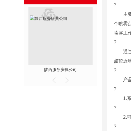
?
主要用
个喷雾
喷雾工
?
通过在
点较近
物流展中国银行展台设计及搭建
会场布置
?
产
?
1.系
?
2.可
?