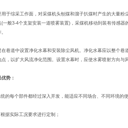
于综采工作面，对采煤机头刨煤和溜子扒煤时产生的大量粉尘
点(一般3-4个支架安装一道喷雾装置)，采煤机移动到装有传感
作。
巷道中设置净化水幕和安装除尘风机。净化水幕应以整个巷道
地点，以扩大风流净化范围。设置水幕时，应使水雾喷射方向与
克拉玛依展台
陕西服务庆典
品优势：
统的每个部件都经过深入开发，能适应不同场合、不同环境的
根据实际工况要求进行定制；