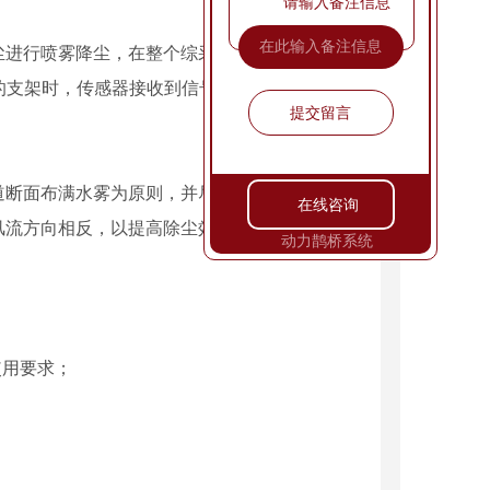
请输入备注信息
进行喷雾降尘，在整个综采工作面上设定若干
器的支架时，传感器接收到信号，打开电磁阀开始
提交留言
断面布满水雾为原则，并尽可能布置在离产尘
在线咨询
风流方向相反，以提高除尘效果。
动力鹊桥系统
陕西服务庆典公司
使用要求；