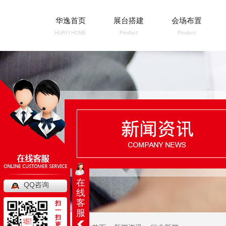
华逸首页
展台搭建
会场布置
HUAYI HOME
Product
Product
在
QQ咨询
线
客
扫
一
服
扫
更