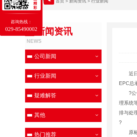
当前位置：
首页
>
新闻资讯
>
行业新闻
精
彩
咨询热线：
029-85490002
新闻资讯
NEWS
公司新闻
近日，
行业新闻
EPC总
?公告
疑难解答
理系统
排与处
其他
?
原标题
热门推荐