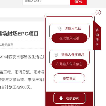
搜索
x
请输入电话
咨
场封场EPC项目
询
服
务
二维码分享
请输入备注信息
中标西安市鄠邑区生活垃圾填埋场封场项目
盖工程、雨污分流、雨水导排工程及渗滤液处
提交留言
覆盖与防渗系统、渗滤液导排系统、填埋气体导
目计划工期960天。
在线咨询