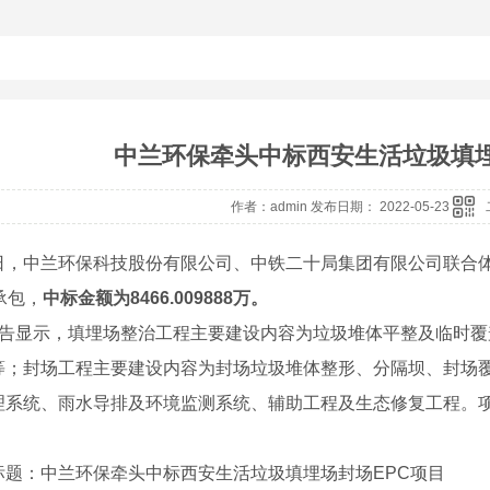
中兰环保牵头中标西安生活垃圾填埋
作者：admin 发布日期： 2022-05-23
中兰环保科技股份有限公司、中铁二十局集团有限公司联合体
承包，
中标金额为8466.009888万。
显示，填埋场整治工程主要建设内容为垃圾堆体平整及临时覆
等；封场工程主要建设内容为封场垃圾堆体整形、分隔坝、封场
理系统、雨水导排及环境监测系统、辅助工程及生态修复工程。项
：中兰环保牵头中标西安生活垃圾填埋场封场EPC项目