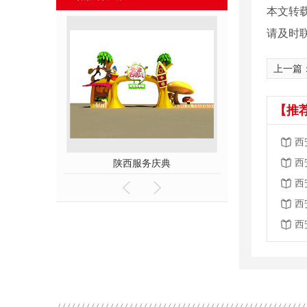
本文转
请及时
上一篇
【推
西
西
展台
陕西服务庆典
陕西服务
西
西
西