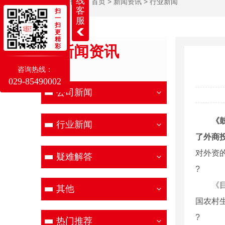
线
当前位置：
首页
>
新闻资讯
>
行业新闻
客
扫
一
服
扫
更
精
彩
新闻资讯
NEWS
咨询热线：
029-85490002
公司新闻
《
行业新闻
了外商
对外资
疑难解答
?
《目录
其他
国农村
?
热门推荐