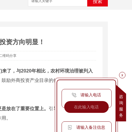
搜索
投资方向明显！
二维码分享
》”)来了，与2020年相比，农村环境治理被列入
x
，鼓励外商投资产业目录的修订有助于增强我国
请输入电话
咨
询
更是放在了重要位置上。
引导外资将目光投向我
服
务
作用。
请输入备注信息