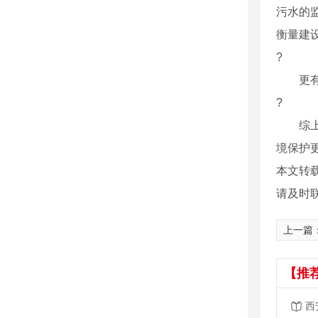
污水的
衡量建
?
更有业
?
综上所
境保护
本文转
请及时
上一篇
【推
西