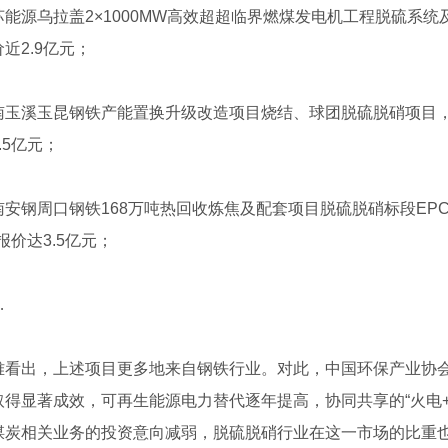
源乌拉盖2×1000MW高效超超临界燃煤发电机工程脱硫系统及
近2.9亿元；
溪玉昆钢铁产能置换升级改造项目烧结、球团脱硫脱硝项目，
.5亿元；
钢周口钢铁168万吨热回收炼焦及配套项目脱硫脱硝标段EP
报价达3.5亿元；
…
出，上述项目更多地来自钢铁行业。对此，中国环保产业协会曾
取得显著成效，可再生能源电力替代逐年提高，协同共享的“火电
煤炭相关业务的投资意向减弱，脱硫脱硝行业在这一市场的比重