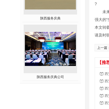
?
未来，
陕西服务庆典
强大的“
本文转
请及时
上一篇
【推
西
陕西服务庆典公司
西
西
西
西