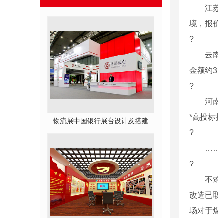
江苏能
境，报价
?
云南玉
金额约3
?
河南安
*高投标
物流展中国银行展台设计及搭建
?
…
?
不难看
改造已
场对于