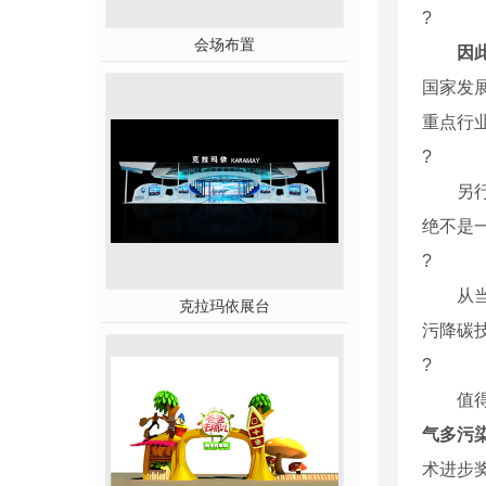
?
会场布置
因
国家发
重点行
?
另行业
绝不是
?
从当前
克拉玛依展台
污降碳
?
值得注
气多污
术进步