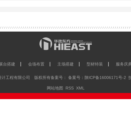
展台搭建
会场布置
主场搭建
型材特装
服务庆
装饰设计工程有限公司 版权所有备案号： 备案号：
陕ICP备16006171号-2
技
网站地图
RSS
XML