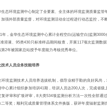
态环境监测中心制定了全要素、全主体的环境监测质量监管年
，加强外部质量监督，对环境监测活动全过程进行动态监控，不
年，金华生态环境监测中心累计全程空白(运输空白)监测3000余
标准溶液、95类430只标准样品期间核查，开展117项次监测
续第2年被国家总站授予年度能力考核优秀单位。
化技术人员业务技能培养
境监测技术人员培养选拔机制，倡导业精于勤的良好风尚，培养
测中心累计组织参加培训41期，培训人员达200人次，完成省级上
定复评审和扩项评审，8大类534项监测分析方法一次性全部通
体二等奖；顺利完成质量管理体系文件换版，获评年度辐射监测