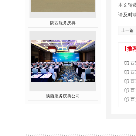
本文转
请及时
陕西服务庆典
上一篇
【推
西
西
西
西
陕西服务庆典公司
西