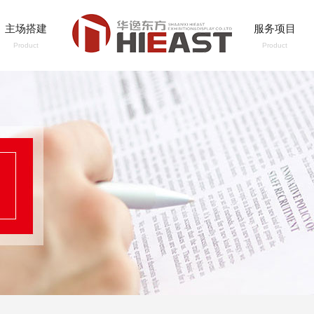
主场搭建
服务项目
Product
Product