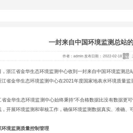
一封来自中国环境监测总站的感谢信
作者：admin 发布日期： 2022-02-18
浙江省金华生态环境监测中心收到一封来自中国环境监测总站
浙江省金华生态环境监测中心在2021年度国家地表水环境质量
金华生态环境监测中心始终秉持“不合格数据比没有数据更可怕
线，开展环境监测和审核工作，确保环境监测数据真实、准确、
抓环境监测质量控制管理