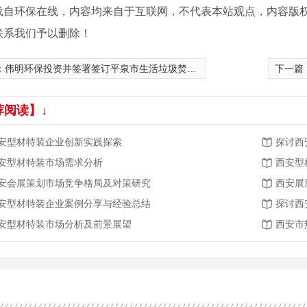
载自环保在线，内容均来自于互联网，不代表本站观点，内容版
联系我们予以删除！
：
伟明环保投资并签署签订平泉市生活垃圾焚烧发电项目特许经营协议
下一篇
荐阅读】↓
安型材特装企业创新实践探索
探讨西
安型材特装市场需求分析
西安型
安会展策划市场竞争格局及对策研究
西安展
安型材特装企业案例分享与经验总结
探讨西
安型材特装市场分析及前景展望
西安市