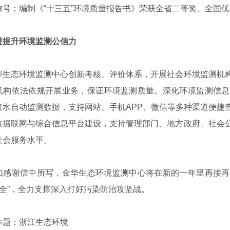
称号；编制《“十三五”环境质量报告书》荣获全省二等奖、全国
进提升环境监测公信力
态环境监测中心创新考核、评价体系，开展社会环境监测机构
机构依法依规开展业务，保证环境监测质量。深化环境监测信息
表水自动监测数据，支持网站、手机APP、微信等多种渠道便捷
数据联网与综合信息平台建设，支持管理部门、地方政府、社会
社会服务水平。
谢信中所写，金华生态环境监测中心将在新的一年里再接再
准”“全”，全力支撑深入打好污染防治攻坚战。
：浙江生态环境