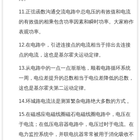
11.正弦函数沟通交流电路中总电压的有效值和电流
的有效值的相乘包含功率因素和瞬时功率。大家称作
表观功率。
12.在电路中，引进连接点的电流相当于排出去连接
点的电流，这也是基尔霍夫运动定律。
13.从电路中的一点一点渐渐地，顺着电路循环系统
一周，电位差提升的总数相当于电位差降低的总数，
这也是基尔霍夫第二运动定律。
14.环城路电流法是测算繁杂电路绝大多数的方式 。
15.在磁感应电磁线圈磁石电磁线圈电路中，电压在
于电流；在低压电容器电路中，电压过时于电流。在
电力监控系统中，并联电抗器常常被用于消化吸收不