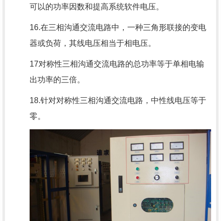
可以的功率因数和提高系统软件电压。
16.在三相沟通交流电路中，一种三角形联接的变电
器或负荷，其线电压相当于相电压。
17对称性三相沟通交流电路的总功率等于单相电输
出功率的三倍。
18.针对对称性三相沟通交流电路，中性线电压等于
零。