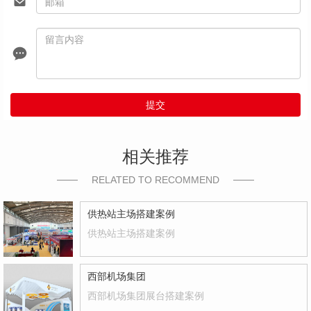
提交
相关推荐
RELATED TO RECOMMEND
供热站主场搭建案例
供热站主场搭建案例
西部机场集团
西部机场集团展台搭建案例