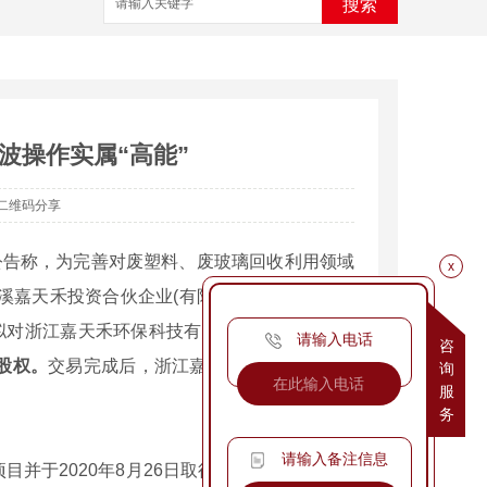
搜索
波操作实属“高能”
二维码分享
布公告称，为完善对废塑料、废玻璃回收利用领域
x
嘉天禾投资合伙企业(有限合伙)(下称“兰溪嘉
，拟对浙江嘉天禾环保科技有限公司(下称“浙江嘉
请输入电话
咨
股权。
交易完成后，浙江嘉天禾将继续推进“年
询
服
务
请输入备注信息
于2020年8月26日取得金华市生态环境局