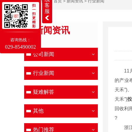
当前位置：
首页
>
新闻资讯
>
行业新闻
客
扫
一
服
扫
更
精
彩
新闻资讯
NEWS
咨询热线：
029-85490002
公司新闻
11月
行业新闻
的产业
天禾”)
疑难解答
天禾”)
投
回收利
其他
?
浙江嘉
热门推荐