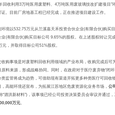
年回收利用3万吨医用废塑料、4万吨医用废玻璃技改扩建项目”环
可证。目前厂房地基工程已经完成，正在推进项目建设工作。
以532.75万元从兰溪嘉天禾投资合伙企业(有限合伙)购买目标
企业(有限合伙)购买目标公司 9.65%的股权。在上述股权转让
0万元，并取得目标公司51%股权。
庆典公司
购事项是对废塑料回收利用领域的产业布局，收购完成后可为
供原料来源，形成战略协同。同时，在政府对于医疗废弃物“闭环
分类监管将成为趋势，可借助现有渠道开拓更多种类医疗可回收
高能环境还宣布，为拓展江苏地区危废资源化业务市场，
公
下称“泗洪新材料”)，该事项已经公司投资决策委员会审议并通过，
0,000万元
。