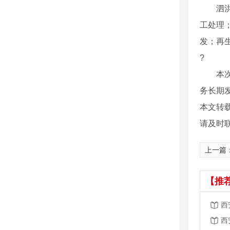
泗洪新
工处理
发；再
?
本次设
务长期
本文转
请及时
上一篇
【推
西
西