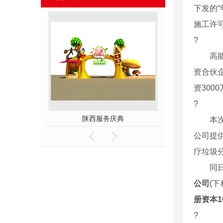
下发的“
施工许
?
高能环境
资合伙
资300
?
展台
陕西服务庆典
陕西服务
本次收
公司提
疗垃圾
同日，
公司
(
册资本10
?