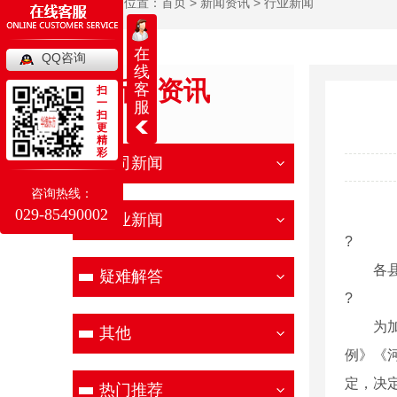
当前位置：
首页
>
新闻资讯
>
行业新闻
在
QQ咨询
线
新闻资讯
客
扫
一
服
扫
NEWS
更
精
彩
公司新闻
咨询热线：
029-85490002
行业新闻
?
各县(
疑难解答
?
为加快
其他
例》《
定，决
热门推荐