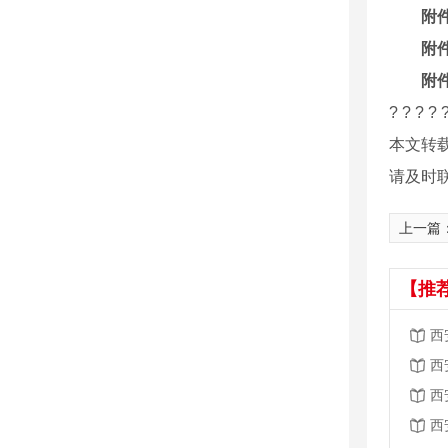
附
附件
附件
? ? 
本文转
请及时
上一篇
【推
西
西
西
西