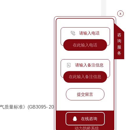
x
请输入电话
咨
询
服
务
请输入备注信息
提交留言
准》(GB3095- 2012) 二级标准要求，
在线咨询
动力鹊桥系统