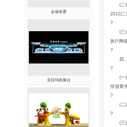
(二)钢
会场布置
2012
?
(三)
执行陶
?
四、
?
(一)
克拉玛依展台
排放要
?
(二)
?
(三)