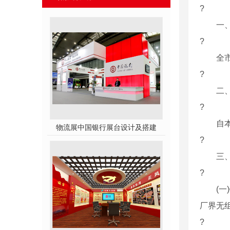
?
一、
?
全市钢
?
二、
?
自本通
物流展中国银行展台设计及搭建
?
三、
?
(一)钢
厂界无组
?