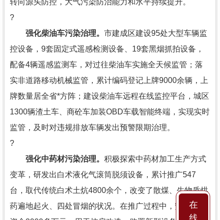
转向源头防控，大气污染防治能力和水平持续提升。
?
强化柴油车污染治理。
市建成区建设95处大型车辆监
控设备，9套固定式遥感检测设备、19套黑烟抓拍设备，
配备4辆遥感监测车，对过往柴油车实施全天候监管；落
实非道路移动机械监管，累计编码登记上牌9000余辆，上
牌数量居全省*方阵；建设柴油车远程在线监控平台，城区
1300辆渣土车、商砼车加装OBD车载智能终端，实现实时
监管，及时对违规排放车辆发出预警限期治理。
?
强化中药材污染治理。
积极探索中药材加工生产方式
变革，研发出白术液化气滚筒脱须设备，累计推广547
台，取代传统白术土炕4800余个，改变了散煤、生物质烘
在
药遍地起火、四处冒烟的状况。在推广过程中，安排专项
线