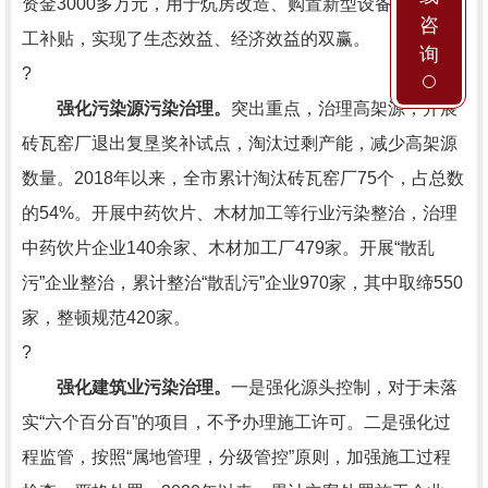
资金3000多万元，用于炕房改造、购置新型设备补贴和加
咨
工补贴，实现了生态效益、经济效益的双赢。
询
?
强化污染源污染治理。
突出重点，治理高架源，开展
砖瓦窑厂退出复垦奖补试点，淘汰过剩产能，减少高架源
数量。2018年以来，全市累计淘汰砖瓦窑厂75个，占总数
的54%。开展中药饮片、木材加工等行业污染整治，治理
中药饮片企业140余家、木材加工厂479家。开展“散乱
污”企业整治，累计整治“散乱污”企业970家，其中取缔550
家，整顿规范420家。
?
强化建筑业污染治理。
一是强化源头控制，对于未落
实“六个百分百”的项目，不予办理施工许可。二是强化过
程监管，按照“属地管理，分级管控”原则，加强施工过程