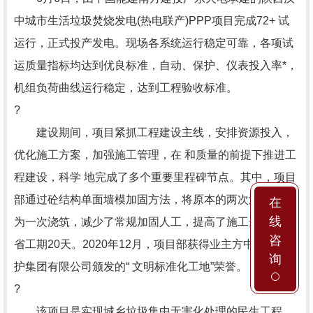
中城市生活垃圾焚烧发电(热电联产)PPP项目完成72+ 试
运行，正式投产发电。现场各系统运行稳定可靠，各项试
运质量指标均达到优良标准，自动、保护、仪表投入率*，
机组负荷曲线运行稳定，达到工程验收标准。
?
建设期间，项目紧抓工程建设主线，安排资源投入，
优化施工方案，加强施工管理，在 和质量的前提下推进工
程建设，科学 地完成了多个重要里程碑节点。其中，项目
部通过砼结构单面墙模加固方法，将原本的两次浇筑优化
在
线
为一次浇筑，减少了常规加固人工，提高了施工进度，节
咨
省工期20天。2020年12月，项目部获得业主方中国环境保
询
护集团有限公司颁发的“ 文明标准化工地”荣誉。
?
该项目是实现城乡垃圾集中无害化处理的民生工程，