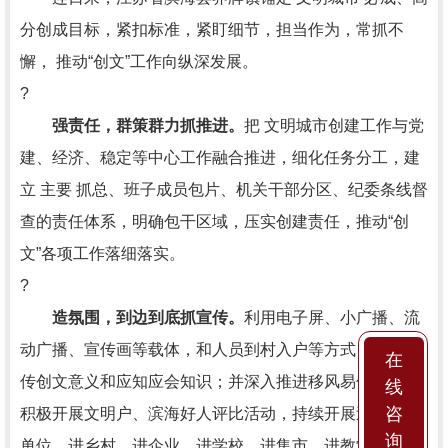
分创成目标，紧扣标准，紧盯细节，担当作为，常抓不
懈， 推动“创文”工作向纵深发展。
?
强责任，群策群力抓推进。
把 文明城市创建工作与党
建、经济、稳定等中心工作融合推进，细化任务分工，建
立 主要 抓总、班子成员包片、机关干部分区、纪委条线督
查的责任体系，明确包干区域，压实创建责任，推动“创
文”各项工作落细落实。
?
造氛围，到边到底抓宣传。
利用电子屏、小广播、流
动广播、宣传画等载体，和人员到村入户等方式，广泛宣
在
传创文意义和应知应会知识；并深入推进移风易俗活动，
线
咨
积极开展文明户、滨海好人评比活动，持续开展送文化“进
询
单位、进乡村、进企业、进学校、进集市、进教堂”等“六