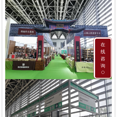
在
线
咨
询